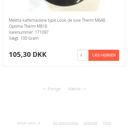
Melitta kaffemaskine type Look de luxe Therm M648
Optima Therm M818
Varenummer: 171097
Vægt: 100 Gram
105,30 DKK
<--Forrige
Næste-->
Antal varer: 4
Vis med moms
Anbefal
Print