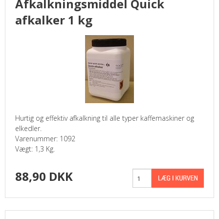
Afkalkningsmiddel Quick
afkalker 1 kg
VANDKØLERE
BRUGTE MASKINER
FORSIDE
KURV
PROFIL
Hurtig og effektiv afkalkning til alle typer kaffemaskiner og
elkedler.
Varenummer: 1092
SØGNING
Vægt: 1,3 Kg.
BRUGSANVISNINGER
88,90 DKK
BROCHURE