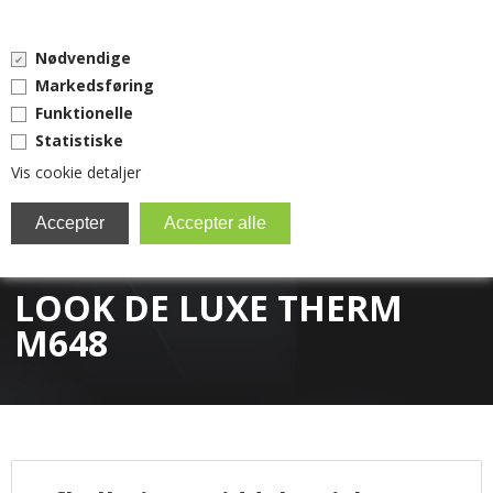
0 vare(r) i kurven
Nødvendige
0,00 DKK
Markedsføring
Funktionelle
Statistiske
Vis cookie detaljer
MENU
BRITA FILTER
LOOK DE LUXE THERM
EVERPURE
M648
KAFFEMASKINER
RESERVEDELE
TILBEHØR