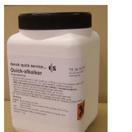
VANDKØLERE
BRUGTE MASKINER
FORSIDE
KURV
PROFIL
SØGNING
BRUGSANVISNINGER
BROCHURE