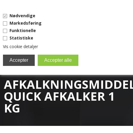
0 vare(r) i kurven
Nødvendige
0,00 DKK
Markedsføring
Funktionelle
Statistiske
Vis cookie detaljer
MENU
BRITA FILTER
AFKALKNINGSMIDDE
EVERPURE
QUICK AFKALKER 1
KAFFEMASKINER
KG
RESERVEDELE
TILBEHØR