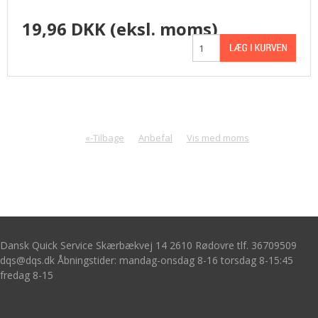
19,96 DKK
(eksl. moms)
«-Tilbage
Anbefal
Vis med moms
Dansk Quick Service Skærbækvej 14 2610 Rødovre tlf. 36709509
dqs@dqs.dk Åbningstider: mandag-onsdag 8-16 torsdag 8-15:45
fredag 8-15