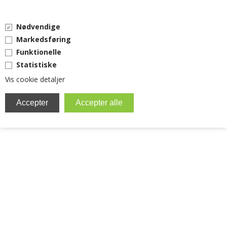
0 vare(r) i kurven
Nødvendige
0,00 DKK
Markedsføring
Funktionelle
Statistiske
Vis cookie detaljer
MENU
BRITA FILTER
EVERPURE
KAFFEMASKINER
RESERVEDELE
TILBEHØR