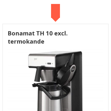
VANDKØLERE
BRUGTE MASKINER
Bonamat TH 10 excl.
FORSIDE
termokande
KURV
PROFIL
SØGNING
BRUGSANVISNINGER
BROCHURE