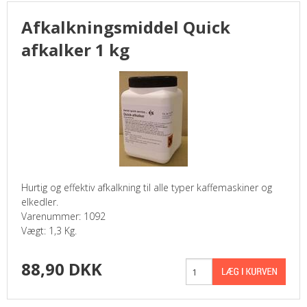
Afkalkningsmiddel Quick
VANDKØLERE
afkalker 1 kg
BRUGTE MASKINER
FORSIDE
KURV
PROFIL
Hurtig og effektiv afkalkning til alle typer kaffemaskiner og
SØGNING
elkedler.
Varenummer: 1092
Vægt: 1,3 Kg.
BRUGSANVISNINGER
88,90 DKK
BROCHURE