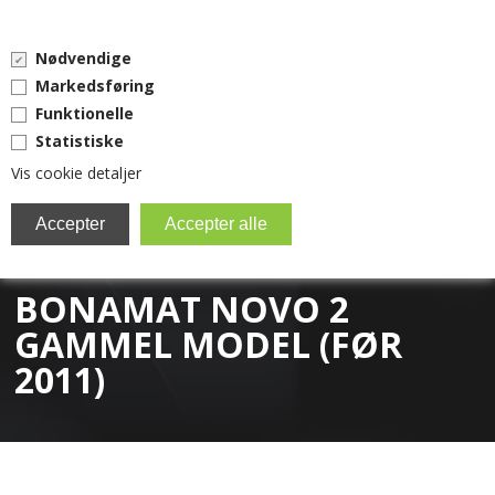
0 vare(r) i kurven
Nødvendige
0,00 DKK
Markedsføring
Funktionelle
Statistiske
Vis cookie detaljer
MENU
BRITA FILTER
BONAMAT NOVO 2
EVERPURE
GAMMEL MODEL (FØR
2011)
KAFFEMASKINER
RESERVEDELE
TILBEHØR