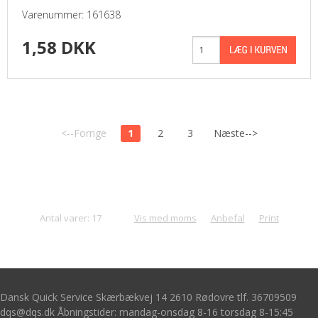
Varenummer: 161638
1,58 DKK
<--Forrige
1
2
3
Næste-->
Antal varer: 17
Vis med moms
Anbefal
Print
Dansk Quick Service Skærbækvej 14 2610 Rødovre tlf. 36709509
dqs@dqs.dk Åbningstider: mandag-onsdag 8-16 torsdag 8-15:45